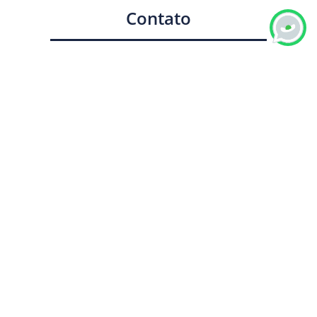
Contato
Simples e prático! Entre em contato conosco por um
dos seguintes canais:
E-mail: vans@clickvans.com.br
Ou WhatsApp:
300
x
60
(
0
x
0
)
21.12
KB
x
(x)